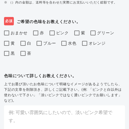
※ （）内の金額は、送料等を合わせた実際にお支払いいただく総額です。
必須
ご希望の色味をお教えください。
おまかせ
赤
ピンク
紫
グリーン
黄
白
ブルー
水色
オレンジ
黒
茶
色味について詳しくお教えください。
上でお選び頂いたお色味について明確なイメージがあるようでしたら、
下記の文章を削除頂き、詳しくご記載下さい。(例: 「ピンクと白以外は
使わないで下さい」「淡いピンクではなく濃いピンクでお願いします」
など)。