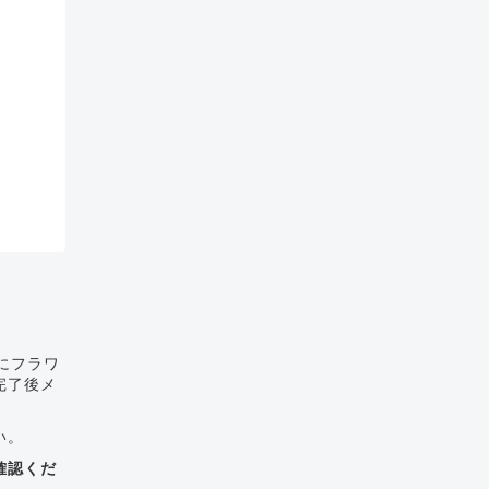
にフラワ
完了後メ
い。
確認くだ