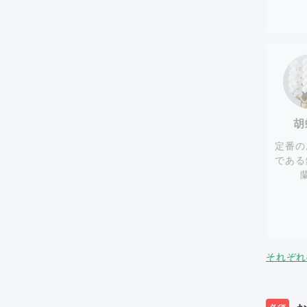
胡
定番の
である
それぞれ