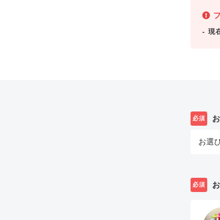
フ
現
必須
必須