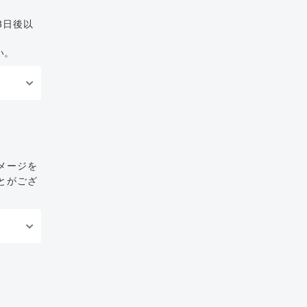
3日後以
い。
メージを
とがござ