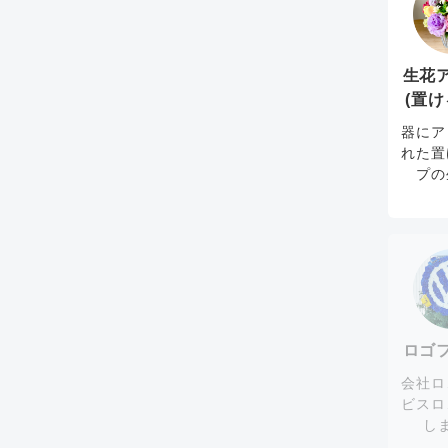
生花
(置け
器にア
れた置
プの
ロゴ
会社ロ
ビスロ
し