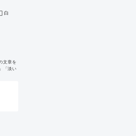
白
の文章を
」「淡い