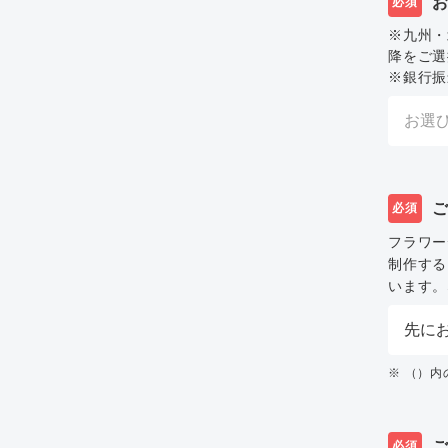
必須
※九州・
降をご選
※銀行振
必須
フラワー
制作する
います。
※ （）
必須