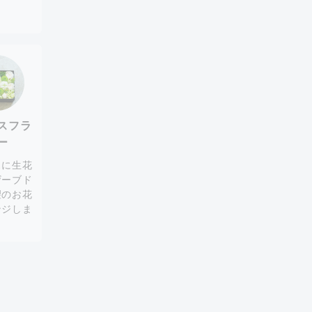
スフラ
ー
スに生花
ザーブド
望のお花
ンジしま
。