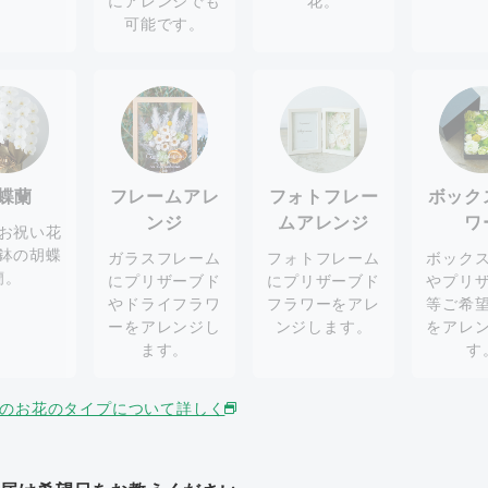
にアレンジでも
花。
可能です。
蝶蘭
フレームアレ
フォトフレー
ボック
ンジ
ムアレンジ
ワ
お祝い花
鉢の胡蝶
ガラスフレーム
フォトフレーム
ボック
蘭。
にプリザーブド
にプリザーブド
やプリ
やドライフラワ
フラワーをアレ
等ご希
ーをアレンジし
ンジします。
をアレ
ます。
す
のお花のタイプについて詳しく