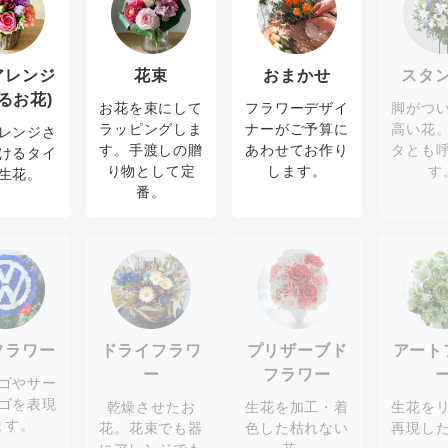
アレンジ
花束
おまかせ
スタ
るお花)
お花を束にして
フラワーデザイ
脚がつ
ラッピングしま
ナーがご予算に
高い花
レンジさ
す。手渡しの贈
あわせてお作り
タとも
けるタイ
り物として定
します。
す
生花。
番。
フラワー
ドライフラワ
プリザーブド
アート
ー
フラワー
ゴやサー
ゴを表現
乾燥させたお
生花を加工・着
生花を
ます。
花。花束でも器
色した枯れない
再現し