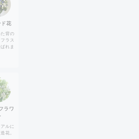
ンド花
いた背の
。フラス
呼ばれま
。
フラワ
ー
リアルに
た造花。