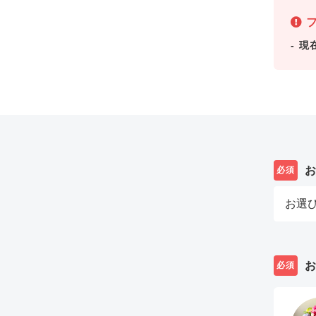
フ
現
必須
必須