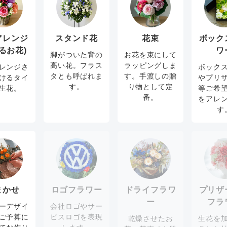
アレンジ
スタンド花
花束
ボック
るお花)
ワ
脚がついた背の
お花を束にして
高い花。フラス
ラッピングしま
レンジさ
ボック
タとも呼ばれま
す。手渡しの贈
けるタイ
やプリ
す。
り物として定
生花。
等ご希
番。
をアレ
す
まかせ
ロゴフラワー
ドライフラワ
プリザ
ー
フラ
ーデザイ
会社ロゴやサー
ご予算に
ビスロゴを表現
乾燥させたお
生花を