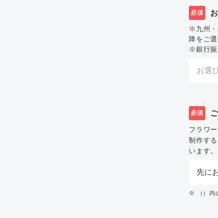
必須
※九州・
降をご選
※銀行振
必須
フラワー
制作する
います。
※ （）