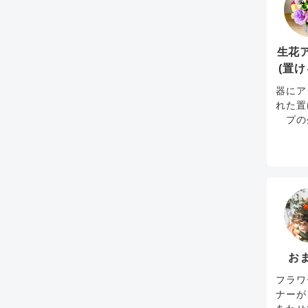
生花
(置け
器にア
れた置
プの
お
フラワ
ナーが