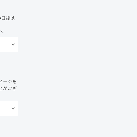
3日後以
い。
メージを
とがござ