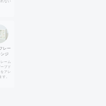
枯れない
。
フレー
レンジ
フレーム
ザーブド
ーをアレ
ます。