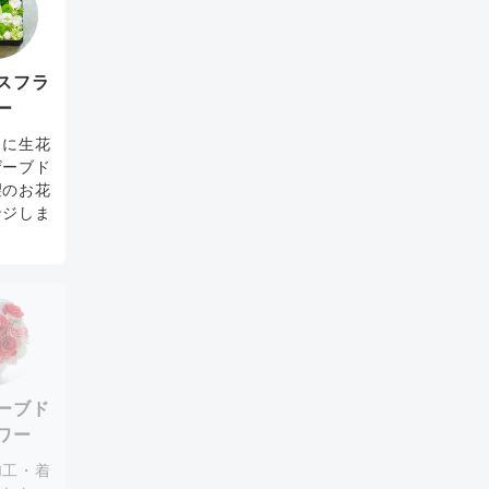
スフラ
ー
スに生花
ザーブド
望のお花
ンジしま
。
ーブド
ワー
加工・着