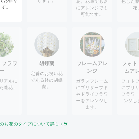
てお作り
します。
花。花束でも器
色した
ます。
にアレンジでも
花
可能です。
トフラワ
胡蝶蘭
フレームアレ
フォト
ー
ンジ
ムア
定番のお祝い花
である鉢の胡蝶
リアルに
ガラスフレーム
フォト
蘭。
た造花。
にプリザーブド
にプリ
やドライフラワ
フラワ
ーをアレンジし
ンジし
ます。
のお花のタイプについて詳しく