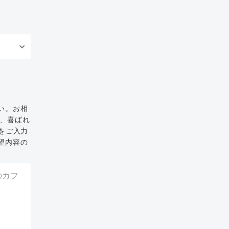
い。お相
と、喜ばれ
をご入力
望内容の