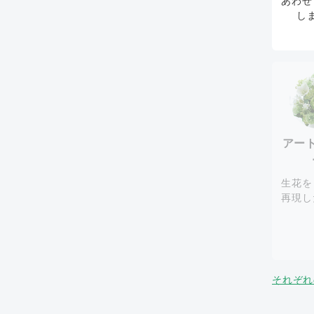
あわせ
し
アー
生花を
再現し
それぞれ