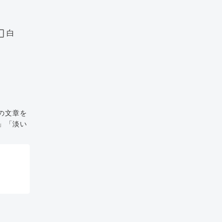
白
の文章を
」「淡い