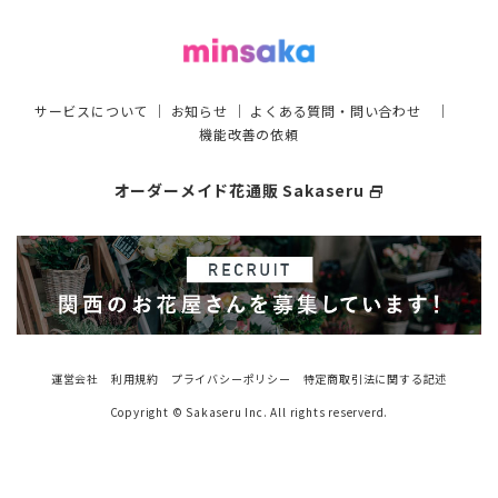
サービスについて
｜
お知らせ
｜
よくある質問・問い合わせ
｜
機能改善の依頼
オーダーメイド花通販 Sakaseru
select_window
運営会社
利用規約
プライバシーポリシー
特定商取引法に関する記述
Copyright © Sakaseru Inc. All rights reserverd.