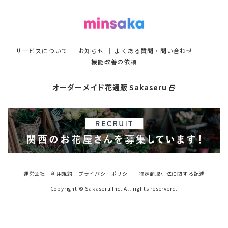
サービスについて
｜
お知らせ
｜
よくある質問・問い合わせ
｜
機能改善の依頼
オーダーメイド花通販 Sakaseru
select_window
運営会社
利用規約
プライバシーポリシー
特定商取引法に関する記述
Copyright © Sakaseru Inc. All rights reserverd.