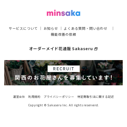
サービスについて
｜
お知らせ
｜
よくある質問・問い合わせ
｜
機能改善の依頼
オーダーメイド花通販 Sakaseru
select_window
運営会社
利用規約
プライバシーポリシー
特定商取引法に関する記述
Copyright © Sakaseru Inc. All rights reserverd.