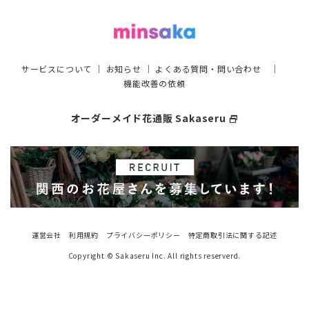
サービスについて
｜
お知らせ
｜
よくある質問・問い合わせ
｜
機能改善の依頼
オーダーメイド花通販 Sakaseru
select_window
運営会社
利用規約
プライバシーポリシー
特定商取引法に関する記述
Copyright © Sakaseru Inc. All rights reserverd.