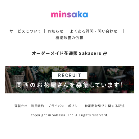
サービスについて
｜
お知らせ
｜
よくある質問・問い合わせ
｜
機能改善の依頼
オーダーメイド花通販 Sakaseru
select_window
運営会社
利用規約
プライバシーポリシー
特定商取引法に関する記述
Copyright © Sakaseru Inc. All rights reserverd.