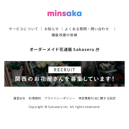
サービスについて
｜
お知らせ
｜
よくある質問・問い合わせ
｜
機能改善の依頼
オーダーメイド花通販 Sakaseru
select_window
運営会社
利用規約
プライバシーポリシー
特定商取引法に関する記述
Copyright © Sakaseru Inc. All rights reserverd.