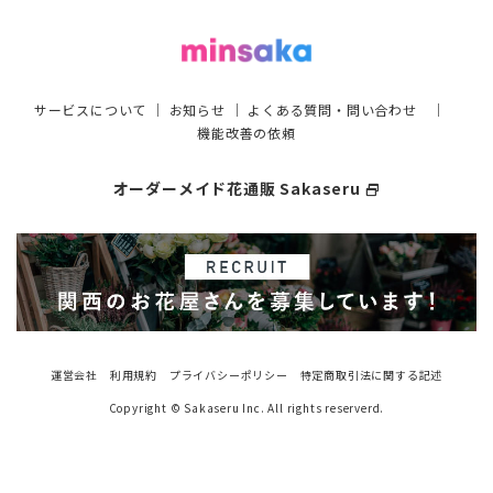
サービスについて
｜
お知らせ
｜
よくある質問・問い合わせ
｜
機能改善の依頼
オーダーメイド花通販 Sakaseru
select_window
運営会社
利用規約
プライバシーポリシー
特定商取引法に関する記述
Copyright © Sakaseru Inc. All rights reserverd.