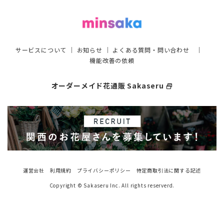
サービスについて
｜
お知らせ
｜
よくある質問・問い合わせ
｜
機能改善の依頼
オーダーメイド花通販 Sakaseru
select_window
運営会社
利用規約
プライバシーポリシー
特定商取引法に関する記述
Copyright © Sakaseru Inc. All rights reserverd.