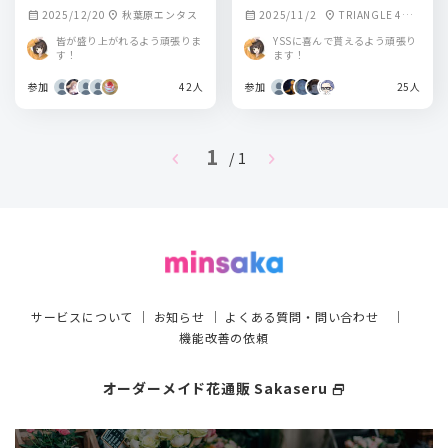
2025/12/20
秋葉原エンタス
2025/11/2
TRIANGLE 4階
calendar_month
location_on
calendar_month
location_on
(大阪市中央区西心
皆が盛り上がれるよう頑張りま
YSSに喜んで貰えるよう頑張り
斎橋2-18-5
す！
ます！
参加
42人
参加
25人
1
chevron_left
chevron_right
/ 1
サービスについて
｜
お知らせ
｜
よくある質問・問い合わせ
｜
機能改善の依頼
オーダーメイド花通販 Sakaseru
select_window