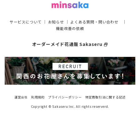
サービスについて
｜
お知らせ
｜
よくある質問・問い合わせ
｜
機能改善の依頼
オーダーメイド花通販 Sakaseru
select_window
運営会社
利用規約
プライバシーポリシー
特定商取引法に関する記述
Copyright © Sakaseru Inc. All rights reserverd.