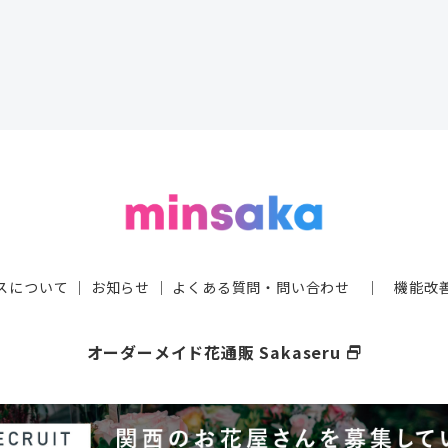
スについて
｜
お知らせ
｜
よくある質問・問い合わせ
｜
機能改
オーダーメイド花通販 Sakaseru
select_window