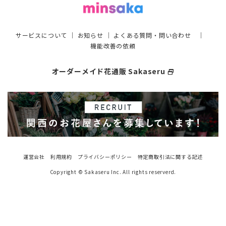
サービスについて
｜
お知らせ
｜
よくある質問・問い合わせ
｜
機能改善の依頼
オーダーメイド花通販 Sakaseru
select_window
運営会社
利用規約
プライバシーポリシー
特定商取引法に関する記述
Copyright © Sakaseru Inc. All rights reserverd.