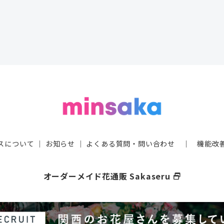
スについて
｜
お知らせ
｜
よくある質問・問い合わせ
｜
機能改
オーダーメイド花通販 Sakaseru
select_window