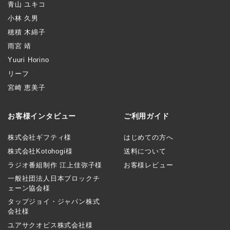
青山 ユキコ
小林 久男
穂積 木綿子
雨宮 靖
Yuuri Horino
リーフ
宮崎 恵美子
お客様インタビュー
ご利用ガイド
株式会社ギフティ様
はじめての方へ
株式会社Kotohogi様
送料について
ラジオ番組制作 江上佳弥子様
お客様レビュー
一般社団法人日本ブロックチ
ェーン協会様
タップジョイ・ジャパン株式
会社様
ユアサクオビス株式会社様