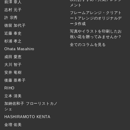
前澤 章人
メント
志村 元子
フレームアレンジ・クリアト
許 宗秀
ートアレンジのオリジナルデ
ータ作成
徳留 加代子
写真やイラストを印刷したお
近藤 泰史
祝い花を贈ってみませんか？
杉浦 孝之
全てのコラムを見る
Ohata Masahiro
成田 愛恵
大川 智子
安井 竜樹
後藤 亜希子
RIHO
立本 清美
加納佐和子 フローリストカノ
シェ
HASHIRAMOTO KENTA
金増 佑美