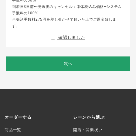
手数料の50%
到着日3日前〜発送後のキャンセル：本体税込み価格+システム
手数料の100%
※振込手数料275円を差し引かせて頂いた上でご返金致しま
す。
確認しました
次へ
オーダーする
シーンから選ぶ
商品一覧
開店・開業祝い