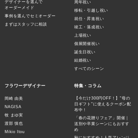
デザイナーを選んで
周年祝い
オーダーメイド
移転・引越し祝い
事例を選んでセミオーダー
就任・昇進祝い
まずはスタッフに相談
竣工・落成祝い
上場祝い
個展開催祝い
誕生日祝い
結婚祝い
すべてのシーン
フラワーデザイナー
特集・コラム
【今だけ300円OFF！】"母の
岡崎 由美
日ギフト"に使えるクーポン配
NAGISA
布中！
牧 まゆ実
「春の花贈りフェア」開催｜
渡部 慎也
送別や卒業シーンにもおすす
め
Mikio Itou
秋におすすめ！人気アレンジ