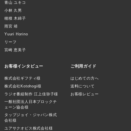
青山 ユキコ
小林 久男
穂積 木綿子
雨宮 靖
Yuuri Horino
リーフ
宮崎 恵美子
お客様インタビュー
ご利用ガイド
株式会社ギフティ様
はじめての方へ
株式会社Kotohogi様
送料について
ラジオ番組制作 江上佳弥子様
お客様レビュー
一般社団法人日本ブロックチ
ェーン協会様
タップジョイ・ジャパン株式
会社様
ユアサクオビス株式会社様