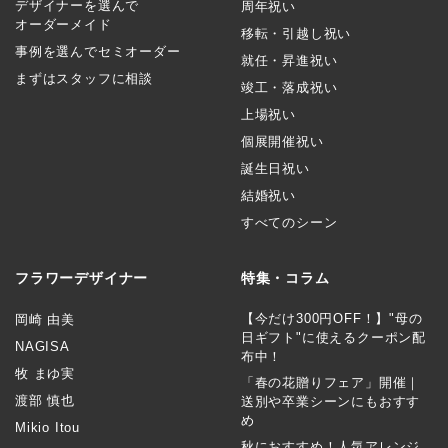
デザイナーを選んで
周年祝い
オーダーメイド
移転・引越し祝い
事例を選んでセミオーダー
就任・昇進祝い
まずはスタッフに相談
竣工・落成祝い
上場祝い
個展開催祝い
誕生日祝い
結婚祝い
すべてのシーン
フラワーデザイナー
特集・コラム
【今だけ300円OFF！】"母の
岡崎 由美
日ギフト"に使えるクーポン配
NAGISA
布中！
牧 まゆ実
「春の花贈りフェア」開催｜
渡部 慎也
送別や卒業シーンにもおすす
め
Mikio Itou
秋におすすめ！人気アレンジ