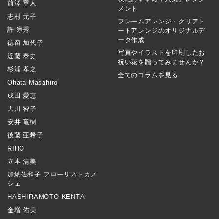
前澤 章人
メント
志村 元子
フレームアレンジ・クリアト
許 宗秀
ートアレンジのオリジナルデ
ータ作成
徳留 加代子
写真やイラストを印刷したお
近藤 泰史
祝い花を贈ってみませんか？
杉浦 孝之
全てのコラムを見る
Ohata Masahiro
成田 愛恵
大川 智子
安井 竜樹
後藤 亜希子
RIHO
立本 清美
加納佐和子 フローリストカノ
シェ
HASHIRAMOTO KENTA
金増 佑美