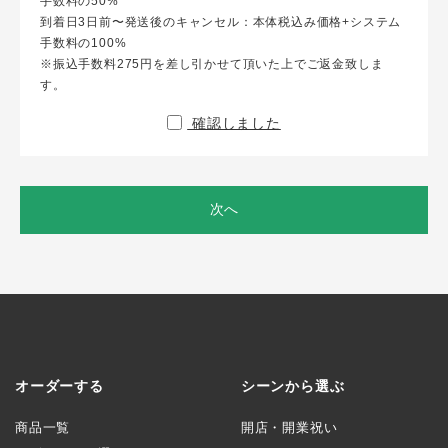
手数料の50%
到着日3日前〜発送後のキャンセル：本体税込み価格+システム
手数料の100%
※振込手数料275円を差し引かせて頂いた上でご返金致しま
す。
確認しました
次へ
オーダーする
シーンから選ぶ
商品一覧
開店・開業祝い