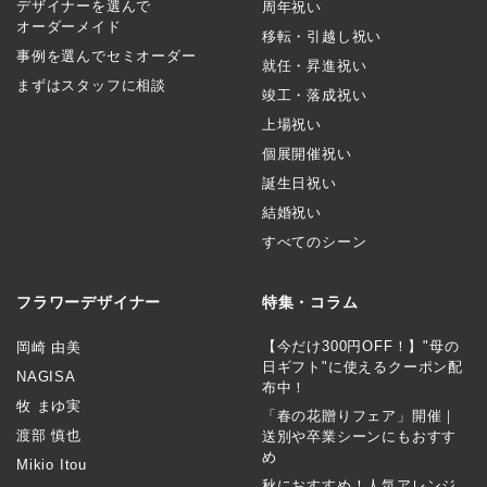
デザイナーを選んで
周年祝い
オーダーメイド
移転・引越し祝い
事例を選んでセミオーダー
就任・昇進祝い
まずはスタッフに相談
竣工・落成祝い
上場祝い
個展開催祝い
誕生日祝い
結婚祝い
すべてのシーン
フラワーデザイナー
特集・コラム
【今だけ300円OFF！】"母の
岡崎 由美
日ギフト"に使えるクーポン配
NAGISA
布中！
牧 まゆ実
「春の花贈りフェア」開催｜
渡部 慎也
送別や卒業シーンにもおすす
め
Mikio Itou
秋におすすめ！人気アレンジ