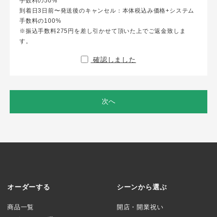
手数料の50%
到着日3日前〜発送後のキャンセル：本体税込み価格+システム
手数料の100%
※振込手数料275円を差し引かせて頂いた上でご返金致しま
す。
確認しました
次へ
オーダーする
シーンから選ぶ
商品一覧
開店・開業祝い