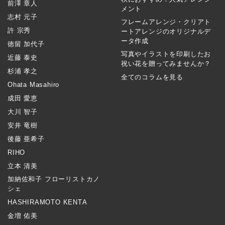
前澤 章人
メント
志村 元子
フレームアレンジ・クリアト
許 宗秀
ートアレンジのオリジナルデ
ータ作成
徳留 加代子
写真やイラストを印刷したお
近藤 泰史
祝い花を贈ってみませんか？
杉浦 孝之
全てのコラムを見る
Ohata Masahiro
成田 愛恵
大川 智子
安井 竜樹
後藤 亜希子
RIHO
立本 清美
加納佐和子 フローリストカノ
シェ
HASHIRAMOTO KENTA
金増 佑美