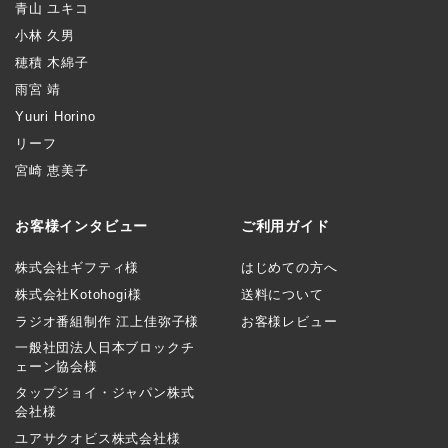
青山 ユキコ
小林 久男
穂積 木綿子
雨宮 靖
Yuuri Horino
リーフ
宮崎 恵美子
お客様インタビュー
ご利用ガイド
株式会社ギフティ様
はじめての方へ
株式会社Kotohogi様
送料について
ラジオ番組制作 江上佳弥子様
お客様レビュー
一般社団法人日本ブロックチ
ェーン協会様
タップジョイ・ジャパン株式
会社様
ユアサクオビス株式会社様