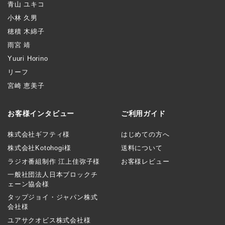
青山 ユキコ
小林 久男
穂積 木綿子
雨宮 靖
Yuuri Horino
リーフ
宮崎 恵美子
お客様インタビュー
ご利用ガイド
株式会社ギフティ様
はじめての方へ
株式会社Kotohogi様
送料について
ラジオ番組制作 江上佳弥子様
お客様レビュー
一般社団法人日本ブロックチ
ェーン協会様
タップジョイ・ジャパン株式
会社様
ユアサクオビス株式会社様