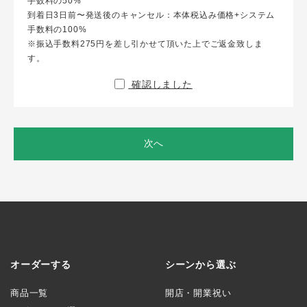
手数料の50%
到着日3日前〜発送後のキャンセル：本体税込み価格+システム
手数料の100%
※振込手数料275円を差し引かせて頂いた上でご返金致しま
す。
確認しました
次へ
オーダーする
シーンから選ぶ
商品一覧
開店・開業祝い