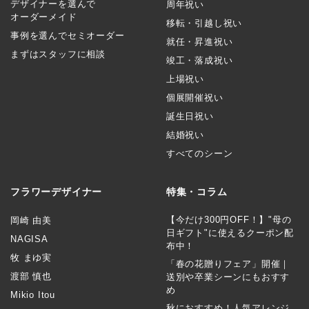
デザイナーを選んで
周年祝い
オーダーメイド
移転・引越し祝い
事例を選んでセミオーダー
就任・昇進祝い
まずはスタッフに相談
竣工・落成祝い
上場祝い
個展開催祝い
誕生日祝い
結婚祝い
すべてのシーン
フラワーデザイナー
特集・コラム
【今だけ300円OFF！】"母の
岡崎 由美
日ギフト"に使えるクーポン配
NAGISA
布中！
牧 まゆ実
「春の花贈りフェア」開催｜
渡部 慎也
送別や卒業シーンにもおすす
め
Mikio Itou
秋におすすめ！人気アレンジ