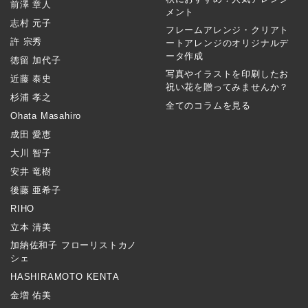
前澤 章人
メント
志村 元子
フレームアレンジ・クリアト
許 宗秀
ートアレンジのオリジナルデ
ータ作成
徳留 加代子
写真やイラストを印刷したお
近藤 泰史
祝い花を贈ってみませんか？
杉浦 孝之
全てのコラムを見る
Ohata Masahiro
成田 愛恵
大川 智子
安井 竜樹
後藤 亜希子
RIHO
立本 清美
加納佐和子 フローリストカノ
シェ
HASHIRAMOTO KENTA
金増 佑美