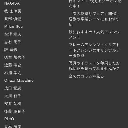
日ギフト"に使えるクーポン配
NAGISA
布中！
牧 まゆ実
「春の花贈りフェア」開催｜
渡部 慎也
送別や卒業シーンにもおすす
め
Mikio Itou
秋におすすめ！人気アレンジ
前澤 章人
メント
志村 元子
フレームアレンジ・クリアト
許 宗秀
ートアレンジのオリジナルデ
ータ作成
徳留 加代子
写真やイラストを印刷したお
近藤 泰史
祝い花を贈ってみませんか？
杉浦 孝之
全てのコラムを見る
Ohata Masahiro
成田 愛恵
大川 智子
安井 竜樹
後藤 亜希子
RIHO
立本 清美