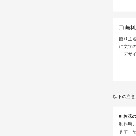
無料
贈り主
に文字
ーデザ
以下の注意
■ お
制作時
ます。