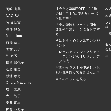
【今だけ300円OFF！】"母
岡崎 由美
株
の日ギフト"に使えるクーポ
NAGISA
株式
ン配布中！
ラ
牧 まゆ実
「春の花贈りフェア」開催｜
様
渡部 慎也
送別や卒業シーンにもおすす
一
め
Mikio Itou
ェ
秋におすすめ！人気アレンジ
前澤 章人
タ
メント
志村 元子
会
フレームアレンジ・クリアト
許 宗秀
ユ
ートアレンジのオリジナルデ
ータ作成
徳留 加代子
写真やイラストを印刷したお
近藤 泰史
祝い花を贈ってみませんか？
杉浦 孝之
全てのコラムを見る
Ohata Masahiro
成田 愛恵
大川 智子
安井 竜樹
後藤 亜希子