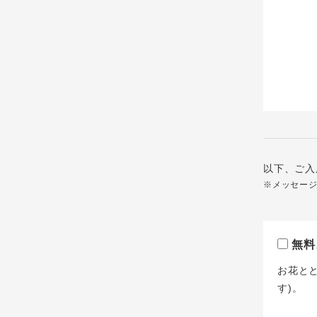
以下、ご入
※メッセー
無料
お花と
す)。