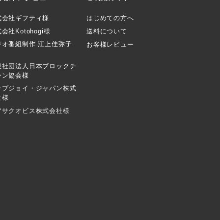
式会社ギフティ様
はじめての方へ
会社Kotohogi様
送料について
ジオ番組制作 江上佳弥子
お客様レビュー
般社団法人日本ブロックチ
ーン協会様
ップジョイ・ジャパン株式
社様
アサクオビス株式会社様