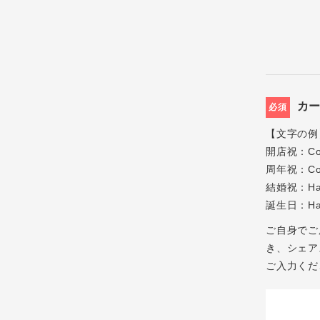
カ
必須
【文字の例
開店祝：Cong
周年祝：Cong
結婚祝：Ha
誕生日：Hap
ご自身でご
き、シェアス
ご入力くだ