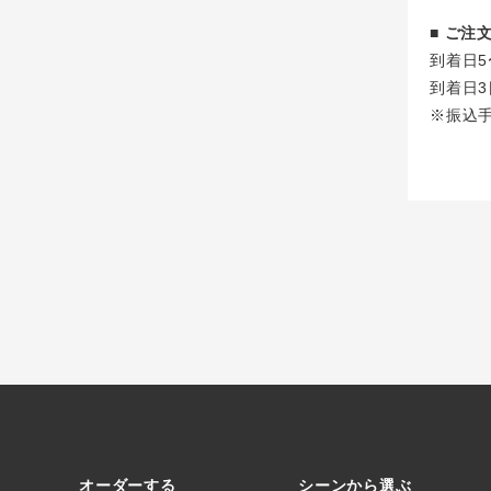
■ ご
到着日5
到着日3
※振込
オーダーする
シーンから選ぶ