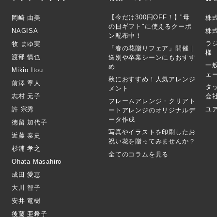
【今だけ300円OFF！】"母
岡崎 由美
株
の日ギフト"に使えるクーポ
NAGISA
株式
ン配布中！
ラ
牧 まゆ実
「春の花贈りフェア」開催｜
様
渡部 慎也
送別や卒業シーンにもおすす
一
め
Mikio Itou
ェ
秋におすすめ！人気アレンジ
前澤 章人
タ
メント
志村 元子
会
フレームアレンジ・クリアト
許 宗秀
ユ
ートアレンジのオリジナルデ
ータ作成
徳留 加代子
写真やイラストを印刷したお
近藤 泰史
祝い花を贈ってみませんか？
杉浦 孝之
全てのコラムを見る
Ohata Masahiro
成田 愛恵
大川 智子
安井 竜樹
後藤 亜希子