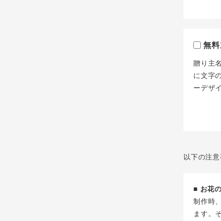
無料
贈り主
に文字
ーデザ
以下の注意
■ お
制作時
ます。