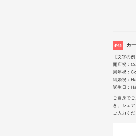
カ
必須
【文字の例
開店祝：Cong
周年祝：Cong
結婚祝：Ha
誕生日：Hap
ご自身でご
き、シェアス
ご入力くだ