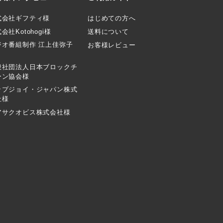
式会社ギフティ様
はじめての方へ
会社Kotohogi様
送料について
ジオ番組制作 江上佳弥子
お客様レビュー
般社団法人日本ブロックチ
ーン協会様
ップジョイ・ジャパン株式
社様
アサクオビス株式会社様