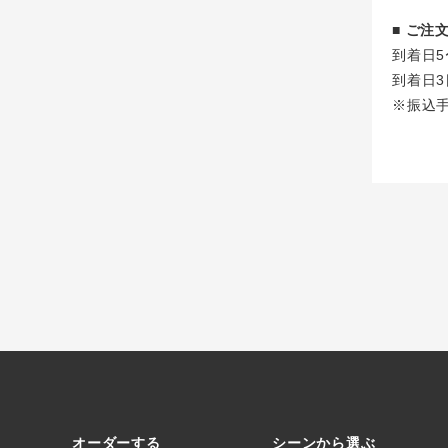
■ ご
到着日5
到着日3
※振込
オーダーする
シーンから選ぶ