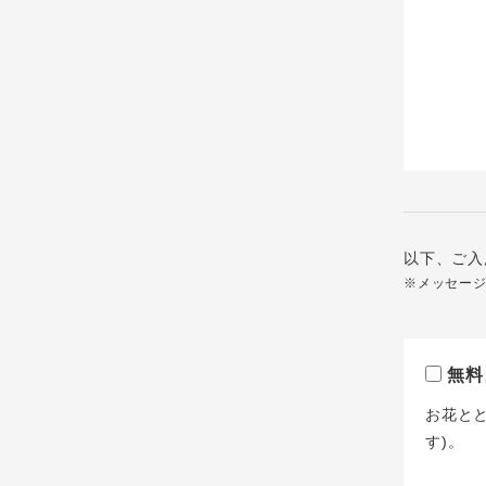
以下、ご入
※メッセー
無料
お花と
す)。