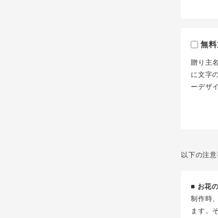
無料
贈り主
に文字
ーデザ
以下の注意
■ お
制作時
ます。