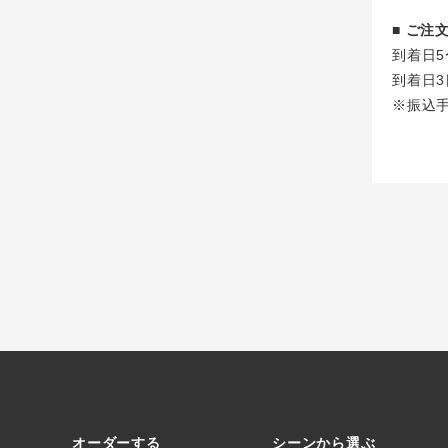
■ ご
到着日5
到着日3
※振込
オーダーする
シーンから選ぶ