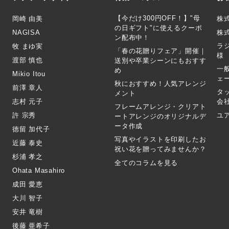
【今だけ300円OFF！】"母
岡崎 由美
株
の日ギフト"に使えるクーポ
NAGISA
株式
ン配布中！
ラ
牧 まゆ実
「春の花贈りフェア」開催｜
様
渡部 慎也
送別や卒業シーンにもおすす
一
め
Mikio Itou
ェ
秋におすすめ！人気アレンジ
前澤 章人
タ
メント
志村 元子
会
フレームアレンジ・クリアト
許 宗秀
ユ
ートアレンジのオリジナルデ
ータ作成
徳留 加代子
写真やイラストを印刷したお
近藤 泰史
祝い花を贈ってみませんか？
杉浦 孝之
全てのコラムを見る
Ohata Masahiro
成田 愛恵
大川 智子
安井 竜樹
後藤 亜希子