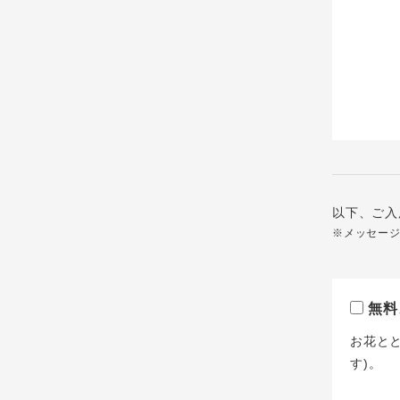
以下、ご入
※メッセー
無料
お花と
す)。