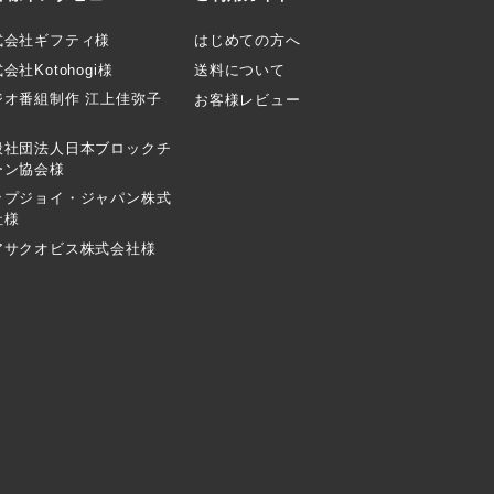
式会社ギフティ様
はじめての方へ
会社Kotohogi様
送料について
ジオ番組制作 江上佳弥子
お客様レビュー
般社団法人日本ブロックチ
ーン協会様
ップジョイ・ジャパン株式
社様
アサクオビス株式会社様