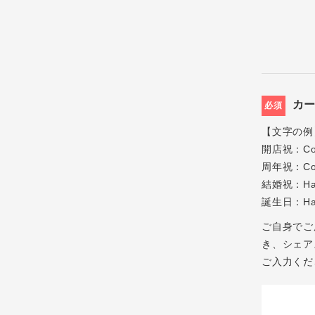
カ
必須
【文字の例
開店祝：Cong
周年祝：Cong
結婚祝：Ha
誕生日：Hap
ご自身でご
き、シェアス
ご入力くだ