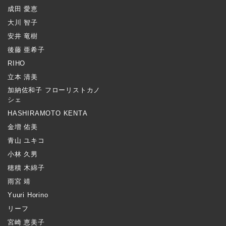
成田 愛恵
大川 智子
安井 竜樹
後藤 亜希子
RIHO
立本 清美
加納佐和子 フローリストカノ
シェ
HASHIRAMOTO KENTA
金増 佑美
青山 ユキコ
小林 久男
穂積 木綿子
雨宮 靖
Yuuri Horino
リーフ
宮崎 恵美子