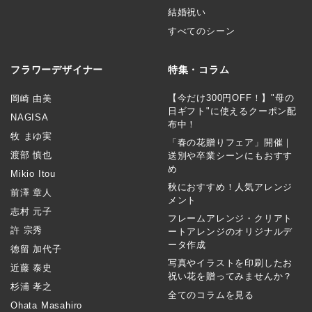
結婚祝い
すべてのシーン
フラワーデザイナー
特集・コラム
【今だけ300円OFF！】"母の
岡崎 由美
日ギフト"に使えるクーポン配
NAGISA
布中！
牧 まゆ実
「春の花贈りフェア」開催｜
渡部 慎也
送別や卒業シーンにもおすす
め
Mikio Itou
秋におすすめ！人気アレンジ
前澤 章人
メント
志村 元子
フレームアレンジ・クリアト
許 宗秀
ートアレンジのオリジナルデ
ータ作成
徳留 加代子
写真やイラストを印刷したお
近藤 泰史
祝い花を贈ってみませんか？
杉浦 孝之
全てのコラムを見る
Ohata Masahiro