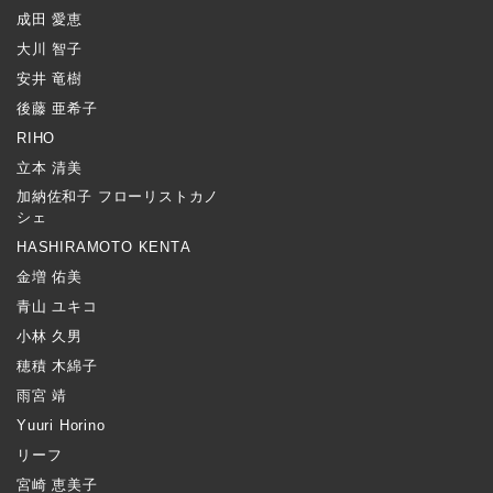
成田 愛恵
大川 智子
安井 竜樹
後藤 亜希子
RIHO
立本 清美
加納佐和子 フローリストカノ
シェ
HASHIRAMOTO KENTA
金増 佑美
青山 ユキコ
小林 久男
穂積 木綿子
雨宮 靖
Yuuri Horino
リーフ
宮崎 恵美子