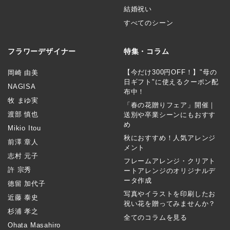
結婚祝い
すべてのシーン
フラワーデザイナー
特集・コラム
【今だけ300円OFF！】"母の
岡崎 由美
日ギフト"に使えるクーポン配
NAGISA
布中！
牧 まゆ実
「春の花贈りフェア」開催｜
渡部 慎也
送別や卒業シーンにもおすす
め
Mikio Itou
秋におすすめ！人気アレンジ
前澤 章人
メント
志村 元子
フレームアレンジ・クリアト
許 宗秀
ートアレンジのオリジナルデ
ータ作成
徳留 加代子
写真やイラストを印刷したお
近藤 泰史
祝い花を贈ってみませんか？
杉浦 孝之
全てのコラムを見る
Ohata Masahiro