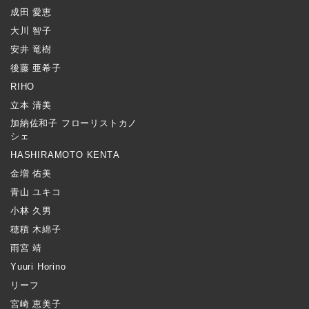
成田 愛恵
大川 智子
安井 竜樹
後藤 亜希子
RIHO
立本 清美
加納佐和子 フローリストカノ
シェ
HASHIRAMOTO KENTA
金増 佑美
青山 ユキコ
小林 久男
穂積 木綿子
雨宮 靖
Yuuri Horino
リーフ
宮崎 恵美子