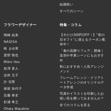
結婚祝い
すべてのシーン
フラワーデザイナー
特集・コラム
【今だけ300円OFF！】"母の
岡崎 由美
日ギフト"に使えるクーポン配
NAGISA
布中！
牧 まゆ実
「春の花贈りフェア」開催｜
渡部 慎也
送別や卒業シーンにもおすす
め
Mikio Itou
秋におすすめ！人気アレンジ
前澤 章人
メント
志村 元子
フレームアレンジ・クリアト
許 宗秀
ートアレンジのオリジナルデ
ータ作成
徳留 加代子
写真やイラストを印刷したお
近藤 泰史
祝い花を贈ってみませんか？
杉浦 孝之
全てのコラムを見る
Ohata Masahiro