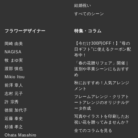
結婚祝い
すべてのシーン
フラワーデザイナー
特集・コラム
【今だけ300円OFF！】"母の
岡崎 由美
日ギフト"に使えるクーポン配
NAGISA
布中！
牧 まゆ実
「春の花贈りフェア」開催｜
渡部 慎也
送別や卒業シーンにもおすす
め
Mikio Itou
秋におすすめ！人気アレンジ
前澤 章人
メント
志村 元子
フレームアレンジ・クリアト
許 宗秀
ートアレンジのオリジナルデ
ータ作成
徳留 加代子
写真やイラストを印刷したお
近藤 泰史
祝い花を贈ってみませんか？
杉浦 孝之
全てのコラムを見る
Ohata Masahiro