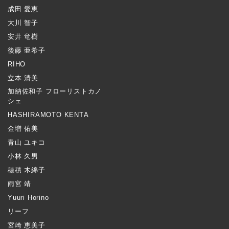
成田 愛恵
大川 智子
安井 竜樹
後藤 亜希子
RIHO
立本 清美
加納佐和子 フローリストカノ
シェ
HASHIRAMOTO KENTA
金増 佑美
青山 ユキコ
小林 久男
穂積 木綿子
雨宮 靖
Yuuri Horino
リーフ
宮崎 恵美子