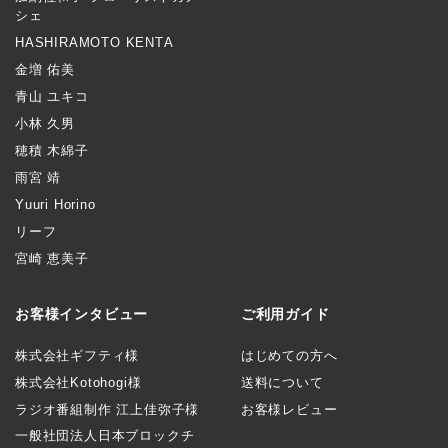
シェ
HASHIRAMOTO KENTA
金増 佑美
青山 ユキコ
小林 久男
穂積 木綿子
雨宮 靖
Yuuri Horino
リーフ
宮崎 恵美子
お客様インタビュー
ご利用ガイド
株式会社ギフティ様
はじめての方へ
株式会社Kotohogi様
送料について
ラジオ番組制作 江上佳弥子様
お客様レビュー
一般社団法人日本ブロックチ