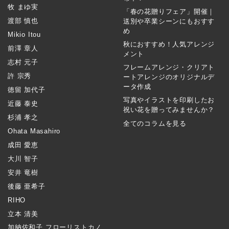
牧 まゆ実
「春の花贈りフェア」開催｜
渡部 慎也
送別や卒業シーンにもおすす
め
Mikio Itou
秋におすすめ！人気アレンジ
前澤 章人
メント
志村 元子
フレームアレンジ・クリアト
許 宗秀
ートアレンジのオリジナルデ
ータ作成
徳留 加代子
写真やイラストを印刷したお
近藤 泰史
祝い花を贈ってみませんか？
杉浦 孝之
全てのコラムを見る
Ohata Masahiro
成田 愛恵
大川 智子
安井 竜樹
後藤 亜希子
RIHO
立本 清美
加納佐和子 フローリストカノ