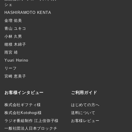
シェ
HASHIRAMOTO KENTA
金増 佑美
青山 ユキコ
小林 久男
穂積 木綿子
雨宮 靖
Yuuri Horino
リーフ
宮崎 恵美子
お客様インタビュー
ご利用ガイド
株式会社ギフティ様
はじめての方へ
株式会社Kotohogi様
送料について
ラジオ番組制作 江上佳弥子様
お客様レビュー
一般社団法人日本ブロックチ