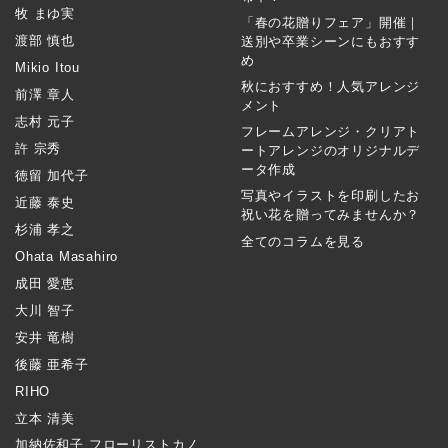
牧 まゆ実
「春の花贈りフェア」開催｜
渡部 慎也
送別や卒業シーンにもおすす
め
Mikio Itou
秋におすすめ！人気アレンジ
前澤 章人
メント
志村 元子
フレームアレンジ・クリアト
許 宗秀
ートアレンジのオリジナルデ
ータ作成
徳留 加代子
写真やイラストを印刷したお
近藤 泰史
祝い花を贈ってみませんか？
杉浦 孝之
全てのコラムを見る
Ohata Masahiro
成田 愛恵
大川 智子
安井 竜樹
後藤 亜希子
RIHO
立本 清美
加納佐和子 フローリストカノ