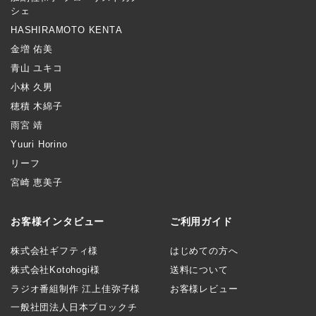
シェ
HASHIRAMOTO KENTA
金増 佑美
青山 ユキコ
小林 久男
穂積 木綿子
雨宮 靖
Yuuri Horino
リーフ
宮崎 恵美子
お客様インタビュー
ご利用ガイド
株式会社ギフティ様
はじめての方へ
株式会社Kotohogi様
送料について
ラジオ番組制作 江上佳弥子様
お客様レビュー
一般社団法人日本ブロックチ