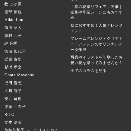
牧 まゆ実
「春の花贈りフェア」開催｜
渡部 慎也
送別や卒業シーンにもおすす
め
Mikio Itou
秋におすすめ！人気アレンジ
前澤 章人
メント
志村 元子
フレームアレンジ・クリアト
許 宗秀
ートアレンジのオリジナルデ
ータ作成
徳留 加代子
写真やイラストを印刷したお
近藤 泰史
祝い花を贈ってみませんか？
杉浦 孝之
全てのコラムを見る
Ohata Masahiro
成田 愛恵
大川 智子
安井 竜樹
後藤 亜希子
RIHO
立本 清美
加納佐和子 フローリストカノ