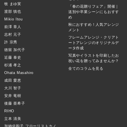
牧 まゆ実
「春の花贈りフェア」開催｜
渡部 慎也
送別や卒業シーンにもおすす
め
Mikio Itou
秋におすすめ！人気アレンジ
前澤 章人
メント
志村 元子
フレームアレンジ・クリアト
許 宗秀
ートアレンジのオリジナルデ
ータ作成
徳留 加代子
写真やイラストを印刷したお
近藤 泰史
祝い花を贈ってみませんか？
杉浦 孝之
全てのコラムを見る
Ohata Masahiro
成田 愛恵
大川 智子
安井 竜樹
後藤 亜希子
RIHO
立本 清美
加納佐和子 フローリストカノ