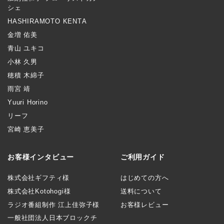
シェ
HASHIRAMOTO KENTA
金増 佑美
青山 ユキコ
小林 久男
穂積 木綿子
雨宮 靖
Yuuri Horino
リーフ
宮崎 恵美子
お客様インタビュー
ご利用ガイド
株式会社ギフティ様
はじめての方へ
株式会社Kotohogi様
送料について
ラジオ番組制作 江上佳弥子様
お客様レビュー
一般社団法人日本ブロックチ