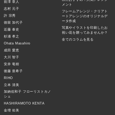
前澤 章人
メント
志村 元子
フレームアレンジ・クリアト
許 宗秀
ートアレンジのオリジナルデ
ータ作成
徳留 加代子
写真やイラストを印刷したお
近藤 泰史
祝い花を贈ってみませんか？
杉浦 孝之
全てのコラムを見る
Ohata Masahiro
成田 愛恵
大川 智子
安井 竜樹
後藤 亜希子
RIHO
立本 清美
加納佐和子 フローリストカノ
シェ
HASHIRAMOTO KENTA
金増 佑美