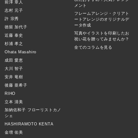
前澤 章人
メント
志村 元子
フレームアレンジ・クリアト
許 宗秀
ートアレンジのオリジナルデ
ータ作成
徳留 加代子
写真やイラストを印刷したお
近藤 泰史
祝い花を贈ってみませんか？
杉浦 孝之
全てのコラムを見る
Ohata Masahiro
成田 愛恵
大川 智子
安井 竜樹
後藤 亜希子
RIHO
立本 清美
加納佐和子 フローリストカノ
シェ
HASHIRAMOTO KENTA
金増 佑美