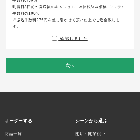
手数料の50%
到着日3日前〜発送後のキャンセル：本体税込み価格+システム
手数料の100%
※振込手数料275円を差し引かせて頂いた上でご返金致しま
す。
確認しました
次へ
オーダーする
シーンから選ぶ
商品一覧
開店・開業祝い