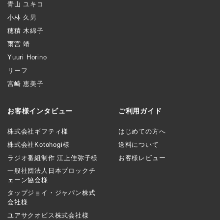
青山 ユキコ
小林 久男
穂積 木綿子
雨宮 靖
Yuuri Horino
リーフ
宮崎 恵美子
お客様インタビュー
ご利用ガイド
株式会社ギフティ様
はじめての方へ
株式会社Kotohogi様
送料について
ラジオ番組制作 江上佳弥子様
お客様レビュー
一般社団法人日本ブロックチ
ェーン協会様
タップジョイ・ジャパン株式
会社様
ユアサクオビス株式会社様