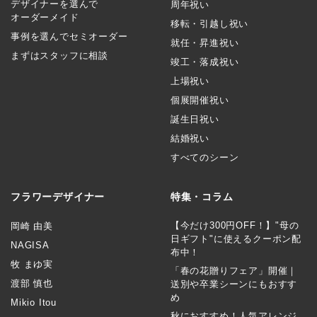
デザイナーを選んで
周年祝い
オーダーメイド
移転・引越し祝い
事例を選んでセミオーダー
就任・昇進祝い
まずはスタッフに相談
竣工・落成祝い
上場祝い
個展開催祝い
誕生日祝い
結婚祝い
すべてのシーン
フラワーデザイナー
特集・コラム
【今だけ300円OFF！】"母の
岡崎 由美
日ギフト"に使えるクーポン配
NAGISA
布中！
牧 まゆ実
「春の花贈りフェア」開催｜
渡部 慎也
送別や卒業シーンにもおすす
め
Mikio Itou
秋におすすめ！人気アレンジ