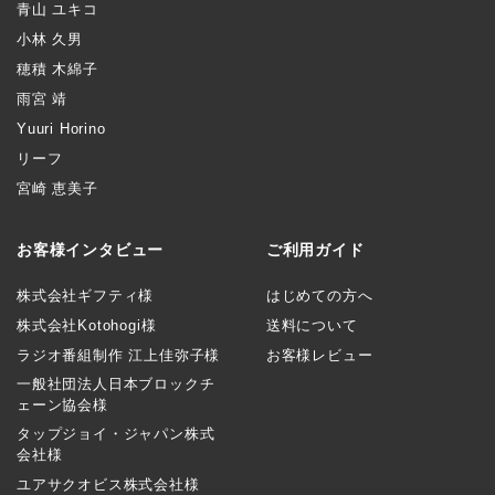
青山 ユキコ
小林 久男
穂積 木綿子
雨宮 靖
Yuuri Horino
リーフ
宮崎 恵美子
お客様インタビュー
ご利用ガイド
株式会社ギフティ様
はじめての方へ
株式会社Kotohogi様
送料について
ラジオ番組制作 江上佳弥子様
お客様レビュー
一般社団法人日本ブロックチ
ェーン協会様
タップジョイ・ジャパン株式
会社様
ユアサクオビス株式会社様