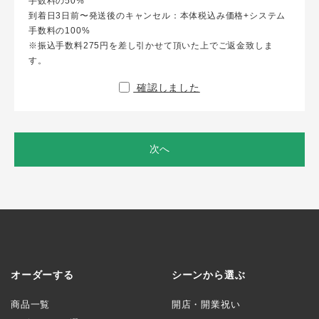
手数料の50%
到着日3日前〜発送後のキャンセル：本体税込み価格+システム
手数料の100%
※振込手数料275円を差し引かせて頂いた上でご返金致しま
す。
確認しました
次へ
オーダーする
シーンから選ぶ
商品一覧
開店・開業祝い