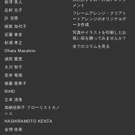
前澤 章人
メント
志村 元子
フレームアレンジ・クリアト
許 宗秀
ートアレンジのオリジナルデ
ータ作成
徳留 加代子
写真やイラストを印刷したお
近藤 泰史
祝い花を贈ってみませんか？
杉浦 孝之
全てのコラムを見る
Ohata Masahiro
成田 愛恵
大川 智子
安井 竜樹
後藤 亜希子
RIHO
立本 清美
加納佐和子 フローリストカノ
シェ
HASHIRAMOTO KENTA
金増 佑美