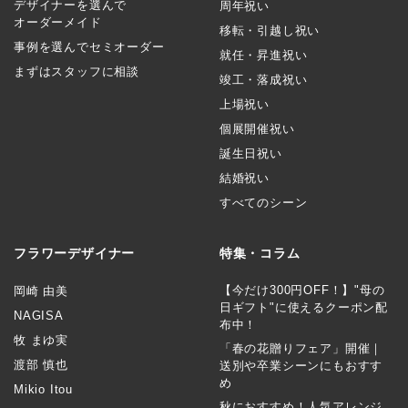
デザイナーを選んで
周年祝い
オーダーメイド
移転・引越し祝い
事例を選んでセミオーダー
就任・昇進祝い
まずはスタッフに相談
竣工・落成祝い
上場祝い
個展開催祝い
誕生日祝い
結婚祝い
すべてのシーン
フラワーデザイナー
特集・コラム
【今だけ300円OFF！】"母の
岡崎 由美
日ギフト"に使えるクーポン配
NAGISA
布中！
牧 まゆ実
「春の花贈りフェア」開催｜
渡部 慎也
送別や卒業シーンにもおすす
め
Mikio Itou
秋におすすめ！人気アレンジ