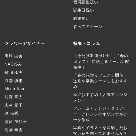
個展開催祝い
誕生日祝い
結婚祝い
すべてのシーン
フラワーデザイナー
特集・コラム
【今だけ300円OFF！】"母の
岡崎 由美
日ギフト"に使えるクーポン配
NAGISA
布中！
牧 まゆ実
「春の花贈りフェア」開催｜
渡部 慎也
送別や卒業シーンにもおすす
め
Mikio Itou
秋におすすめ！人気アレンジ
前澤 章人
メント
志村 元子
フレームアレンジ・クリアト
許 宗秀
ートアレンジのオリジナルデ
ータ作成
徳留 加代子
写真やイラストを印刷したお
近藤 泰史
祝い花を贈ってみませんか？