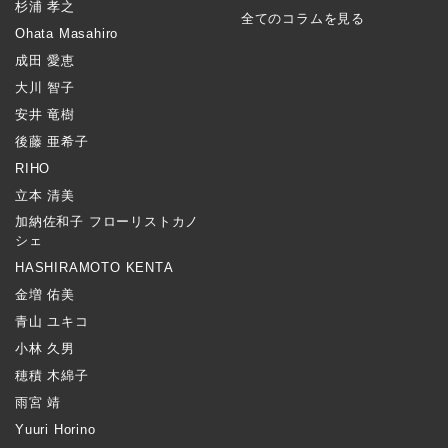
杉浦 孝之
全てのコラムを見る
Ohata Masahiro
成田 愛恵
大川 智子
安井 竜樹
後藤 亜希子
RIHO
立本 清美
加納佐和子 フローリストカノ
シェ
HASHIRAMOTO KENTA
金増 佑美
青山 ユキコ
小林 久男
穂積 木綿子
雨宮 靖
Yuuri Horino