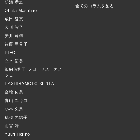
杉浦 孝之
全てのコラムを見る
Ohata Masahiro
成田 愛恵
大川 智子
安井 竜樹
後藤 亜希子
RIHO
立本 清美
加納佐和子 フローリストカノ
シェ
HASHIRAMOTO KENTA
金増 佑美
青山 ユキコ
小林 久男
穂積 木綿子
雨宮 靖
Yuuri Horino