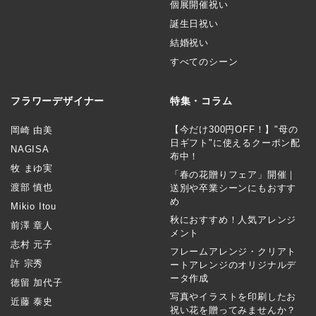
個展開催祝い
誕生日祝い
結婚祝い
すべてのシーン
フラワーデザイナー
特集・コラム
【今だけ300円OFF！】"母の
岡崎 由美
日ギフト"に使えるクーポン配
NAGISA
布中！
牧 まゆ実
「春の花贈りフェア」開催｜
渡部 慎也
送別や卒業シーンにもおすす
め
Mikio Itou
秋におすすめ！人気アレンジ
前澤 章人
メント
志村 元子
フレームアレンジ・クリアト
許 宗秀
ートアレンジのオリジナルデ
ータ作成
徳留 加代子
写真やイラストを印刷したお
近藤 泰史
祝い花を贈ってみませんか？