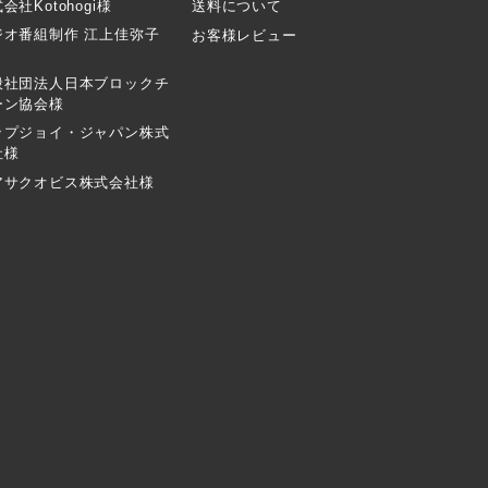
会社Kotohogi様
送料について
ジオ番組制作 江上佳弥子
お客様レビュー
般社団法人日本ブロックチ
ーン協会様
ップジョイ・ジャパン株式
社様
アサクオビス株式会社様