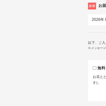
お
必須
以下、ご入
※メッセー
無料
お花と
す)。