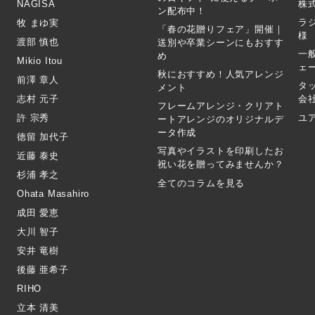
NAGISA
株式
ン配布中！
ラ
牧 まゆ実
「春の花贈りフェア」開催｜
様
渡部 慎也
送別や卒業シーンにもおすす
一
め
Mikio Itou
ェ
秋におすすめ！人気アレンジ
前澤 章人
タ
メント
志村 元子
会
フレームアレンジ・クリアト
許 宗秀
ユ
ートアレンジのオリジナルデ
ータ作成
徳留 加代子
写真やイラストを印刷したお
近藤 泰史
祝い花を贈ってみませんか？
杉浦 孝之
全てのコラムを見る
Ohata Masahiro
成田 愛恵
大川 智子
安井 竜樹
後藤 亜希子
RIHO
立本 清美