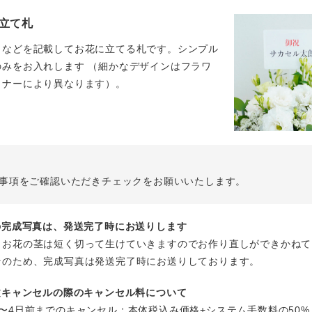
立て札
名などを記載してお花に立てる札です。シンプル
のみをお入れします （細かなデザインはフラワ
イナーにより異なります）。
事項をご確認いただきチェックをお願いいたします。
花の完成写真は、発送完了時にお送りします
、お花の茎は短く切って生けていきますのでお作り直しができかねて
そのため、完成写真は発送完了時にお送りしております。
注文キャンセルの際のキャンセル料について
〜4日前までのキャンセル：本体税込み価格+システム手数料の50%