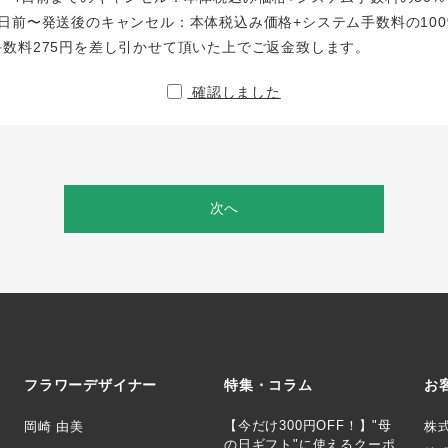
日前〜発送後のキャンセル：本体税込み価格+システム手数料の100
手数料275円を差し引かせて頂いた上でご返金致します。
確認しました
次へ
フラワーデザイナー
特集・コラム
お
【今だけ300円OFF！】"母
岡崎 由美
株
の日ギフト"に使えるクーポ