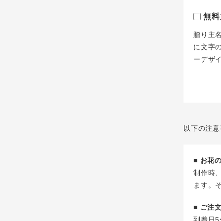
無料
贈り主
に文字
ーデザ
以下の注意
■ お
制作時
ます。
■ ご
到着日5