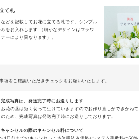
立て札
名などを記載してお花に立てる札です。シンプル
のみをお入れします （細かなデザインはフラワ
イナーにより異なります）。
事項をご確認いただきチェックをお願いいたします。
花の完成写真は、発送完了時にお送りします
、お花の茎は短く切って生けていきますのでお作り直しができかねて
そのため、完成写真は発送完了時にお送りしております。
注文キャンセルの際のキャンセル料について
〜4日前までのキャンセル：本体税込み価格+システム手数料の50%