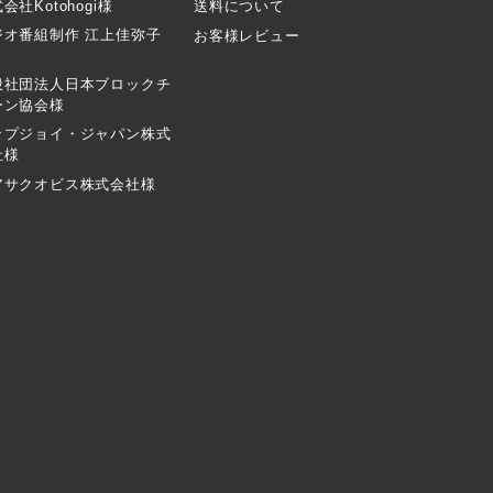
会社Kotohogi様
送料について
ジオ番組制作 江上佳弥子
お客様レビュー
般社団法人日本ブロックチ
ーン協会様
ップジョイ・ジャパン株式
社様
アサクオビス株式会社様