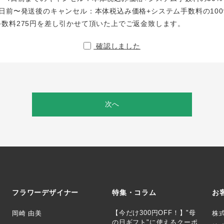
日前〜発送後のキャンセル：本体税込み価格+システム手数料の100
手数料275円を差し引かせて頂いた上でご返金致します。
確認しました
次へ
フラワーデザイナー
特集・コラム
お
【今だけ300円OFF！】"母
岡崎 由美
株
の日ギフト"に使えるクーポ