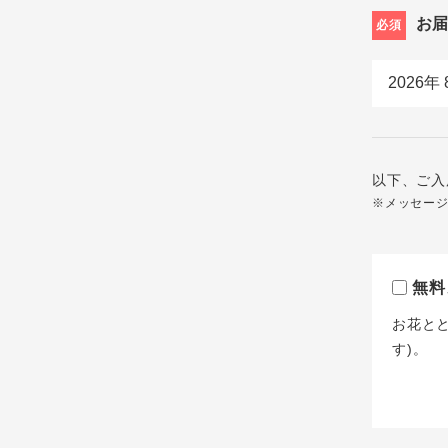
お
必須
以下、ご入
※メッセー
無料
お花と
す)。