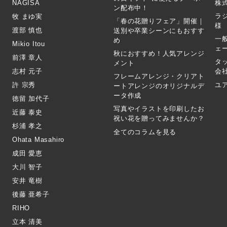
NAGISA
株式
ン配布中！
ラ
牧 まゆ実
「春の花贈りフェア」開催｜
様
渡部 慎也
送別や卒業シーンにもおすす
一
め
Mikio Itou
ェ
秋におすすめ！人気アレンジ
前澤 章人
タ
メント
志村 元子
会
フレームアレンジ・クリアト
許 宗秀
ユ
ートアレンジのオリジナルデ
ータ作成
徳留 加代子
写真やイラストを印刷したお
近藤 泰史
祝い花を贈ってみませんか？
杉浦 孝之
全てのコラムを見る
Ohata Masahiro
成田 愛恵
大川 智子
安井 竜樹
後藤 亜希子
RIHO
立本 清美