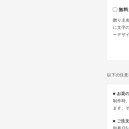
無料
贈り主
に文字
ーデザ
以下の注意
■ お
制作時
ます。
■ ご
到着日5