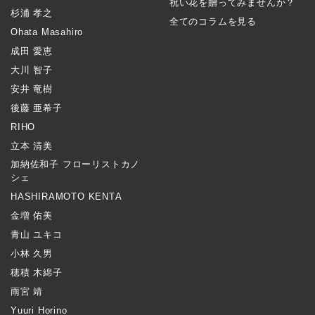
祝い花を贈ってみませんか？
杉浦 孝之
全てのコラムを見る
Ohata Masahiro
成田 愛恵
大川 智子
安井 竜樹
後藤 亜希子
RIHO
立本 清美
加納佐和子 フローリストカノ
シェ
HASHIRAMOTO KENTA
金増 佑美
青山 ユキコ
小林 久男
穂積 木綿子
雨宮 靖
Yuuri Horino