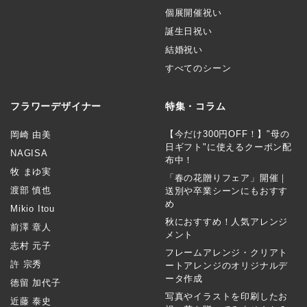
個展開催祝い
誕生日祝い
結婚祝い
すべてのシーン
フラワーデザイナー
特集・コラム
【今だけ300円OFF！】"母の
岡崎 由美
日ギフト"に使えるクーポン配
NAGISA
布中！
牧 まゆ実
「春の花贈りフェア」開催｜
渡部 慎也
送別や卒業シーンにもおすす
め
Mikio Itou
秋におすすめ！人気アレンジ
前澤 章人
メント
志村 元子
フレームアレンジ・クリアト
許 宗秀
ートアレンジのオリジナルデ
ータ作成
徳留 加代子
写真やイラストを印刷したお
近藤 泰史