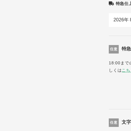
特急仕
特
任意
18:00
しくは
こち
文
任意