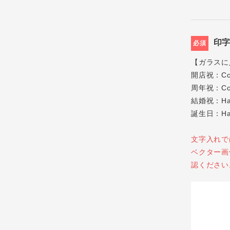
印
必須
【ガラスに
開店祝：Cong
周年祝：Congr
結婚祝：Ha
誕生日：Hap
文字入れで
ベクター画
認ください