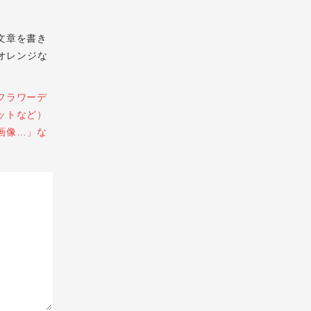
文章を書き
オレンジな
フラワーデ
ットなど）
画像…」な