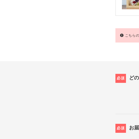
こちらの
ど
必須
お
必須