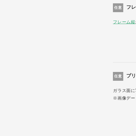
フ
任意
フレーム縦
プ
任意
ガラス面に
※画像デー