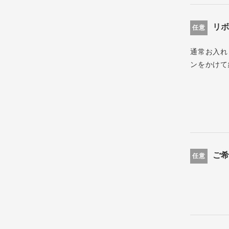
リ
任意
通常お入れ
ンをかけて
ご
任意