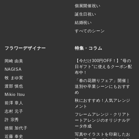
個展開催祝い
誕生日祝い
結婚祝い
すべてのシーン
フラワーデザイナー
特集・コラム
【今だけ300円OFF！】"母の
岡崎 由美
日ギフト"に使えるクーポン配
NAGISA
布中！
牧 まゆ実
「春の花贈りフェア」開催｜
渡部 慎也
送別や卒業シーンにもおすす
め
Mikio Itou
秋におすすめ！人気アレンジ
前澤 章人
メント
志村 元子
フレームアレンジ・クリアト
許 宗秀
ートアレンジのオリジナルデ
ータ作成
徳留 加代子
写真やイラストを印刷したお
近藤 泰史