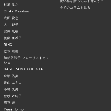
祝い花を贈ってみませんか？
杉浦 孝之
全てのコラムを見る
Ohata Masahiro
成田 愛恵
大川 智子
安井 竜樹
後藤 亜希子
RIHO
立本 清美
加納佐和子 フローリストカノ
シェ
HASHIRAMOTO KENTA
金増 佑美
青山 ユキコ
小林 久男
穂積 木綿子
雨宮 靖
Yuuri Horino