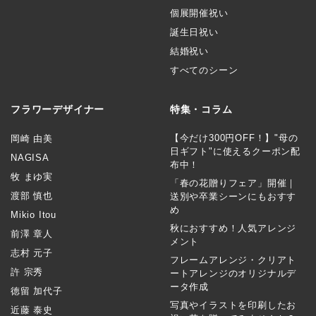
個展開催祝い
誕生日祝い
結婚祝い
すべてのシーン
フラワーデザイナー
特集・コラム
【今だけ300円OFF！】"母の
岡崎 由美
日ギフト"に使えるクーポン配
NAGISA
布中！
牧 まゆ実
「春の花贈りフェア」開催｜
渡部 慎也
送別や卒業シーンにもおすす
め
Mikio Itou
秋におすすめ！人気アレンジ
前澤 章人
メント
志村 元子
フレームアレンジ・クリアト
許 宗秀
ートアレンジのオリジナルデ
ータ作成
徳留 加代子
写真やイラストを印刷したお
近藤 泰史