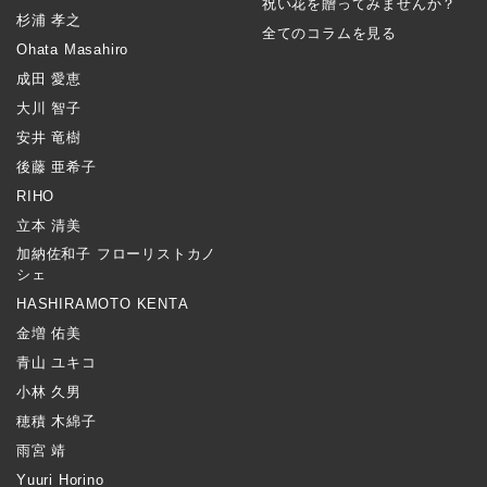
祝い花を贈ってみませんか？
杉浦 孝之
全てのコラムを見る
Ohata Masahiro
成田 愛恵
大川 智子
安井 竜樹
後藤 亜希子
RIHO
立本 清美
加納佐和子 フローリストカノ
シェ
HASHIRAMOTO KENTA
金増 佑美
青山 ユキコ
小林 久男
穂積 木綿子
雨宮 靖
Yuuri Horino