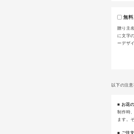
無料
贈り主
に文字
ーデザ
以下の注意
■ お
制作時
ます。
■ ご