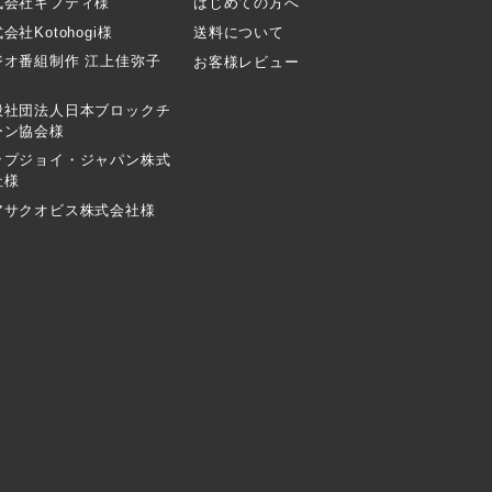
式会社ギフティ様
はじめての方へ
会社Kotohogi様
送料について
ジオ番組制作 江上佳弥子
お客様レビュー
般社団法人日本ブロックチ
ーン協会様
ップジョイ・ジャパン株式
社様
アサクオビス株式会社様