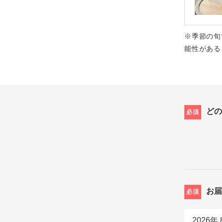
※季節の旬
能性がある
ど
必須
お
必須