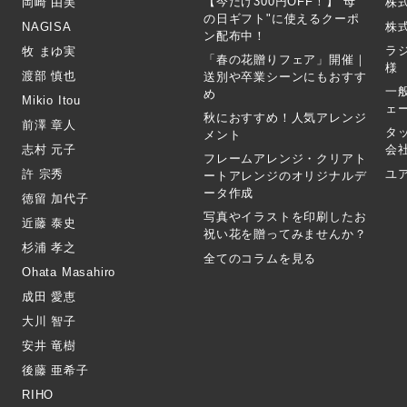
【今だけ300円OFF！】"母
岡崎 由美
株
の日ギフト"に使えるクーポ
NAGISA
株式
ン配布中！
ラ
牧 まゆ実
「春の花贈りフェア」開催｜
様
渡部 慎也
送別や卒業シーンにもおすす
一
め
Mikio Itou
ェ
秋におすすめ！人気アレンジ
前澤 章人
タ
メント
志村 元子
会
フレームアレンジ・クリアト
許 宗秀
ユ
ートアレンジのオリジナルデ
ータ作成
徳留 加代子
写真やイラストを印刷したお
近藤 泰史
祝い花を贈ってみませんか？
杉浦 孝之
全てのコラムを見る
Ohata Masahiro
成田 愛恵
大川 智子
安井 竜樹
後藤 亜希子
RIHO