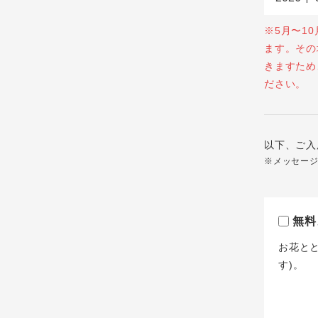
※5月〜1
ます。その
きますため
ださい。
以下、ご入
※メッセー
無料
お花と
す)。