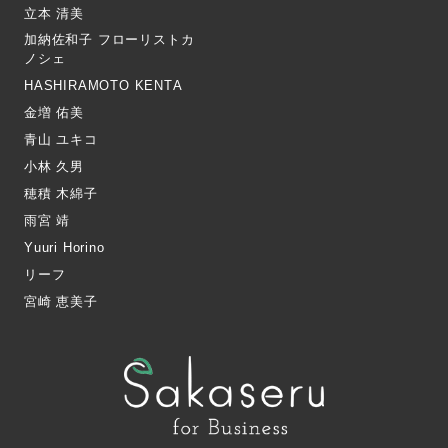
立本 清美
加納佐和子 フローリストカ
ノシェ
HASHIRAMOTO KENTA
金増 佑美
青山 ユキコ
小林 久男
穂積 木綿子
雨宮 靖
Yuuri Horino
リーフ
宮崎 恵美子