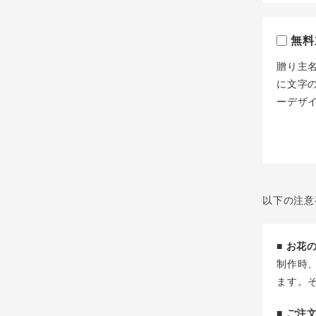
無料
贈り主
に文字
ーデザ
以下の注意
■ お
制作時
ます。
■ ご