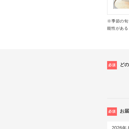
※季節の旬
能性がある
ど
必須
お
必須