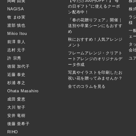
【今だけ300円OFF！】"母
岡崎 由美
株
の日ギフト"に使えるクーポ
NAGISA
株式
ン配布中！
ラ
牧 まゆ実
「春の花贈りフェア」開催｜
様
渡部 慎也
送別や卒業シーンにもおすす
一
め
Mikio Itou
ェ
秋におすすめ！人気アレンジ
前澤 章人
タ
メント
志村 元子
会
フレームアレンジ・クリアト
許 宗秀
ユ
ートアレンジのオリジナルデ
ータ作成
徳留 加代子
写真やイラストを印刷したお
近藤 泰史
祝い花を贈ってみませんか？
杉浦 孝之
全てのコラムを見る
Ohata Masahiro
成田 愛恵
大川 智子
安井 竜樹
後藤 亜希子
RIHO