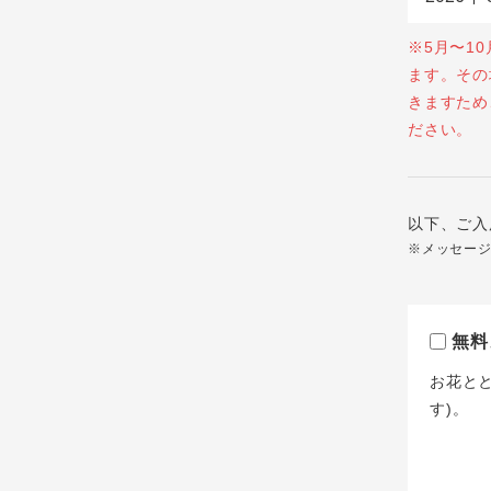
※5月〜1
ます。その
きますため
ださい。
以下、ご入
※メッセー
無料
お花と
す)。