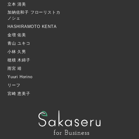
立本 清美
加納佐和子 フローリストカ
ノシェ
HASHIRAMOTO KENTA
金増 佑美
青山 ユキコ
小林 久男
穂積 木綿子
雨宮 靖
Yuuri Horino
リーフ
宮崎 恵美子