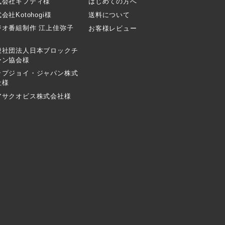
式会社ギフティ様
はじめての方へ
会社Kotohogi様
送料について
ジオ番組制作 江上佳弥子
お客様レビュー
般社団法人日本ブロックチ
ーン協会様
ップジョイ・ジャパン株式
社様
アサクオビス株式会社様