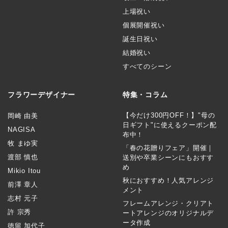
上場祝い
個展開催祝い
誕生日祝い
結婚祝い
すべてのシーン
フラワーデザイナー
特集・コラム
【今だけ300円OFF！】"母の
岡崎 由美
日ギフト"に使えるクーポン配
NAGISA
布中！
牧 まゆ実
「春の花贈りフェア」開催｜
渡部 慎也
送別や卒業シーンにもおすす
め
Mikio Itou
秋におすすめ！人気アレンジ
前澤 章人
メント
志村 元子
フレームアレンジ・クリアト
許 宗秀
ートアレンジのオリジナルデ
ータ作成
徳留 加代子