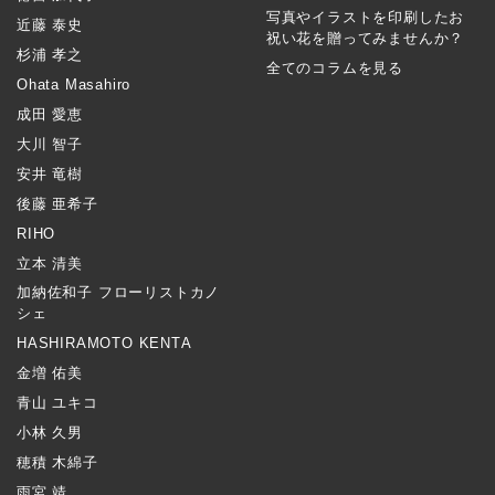
写真やイラストを印刷したお
近藤 泰史
祝い花を贈ってみませんか？
杉浦 孝之
全てのコラムを見る
Ohata Masahiro
成田 愛恵
大川 智子
安井 竜樹
後藤 亜希子
RIHO
立本 清美
加納佐和子 フローリストカノ
シェ
HASHIRAMOTO KENTA
金増 佑美
青山 ユキコ
小林 久男
穂積 木綿子
雨宮 靖