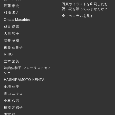
写真やイラストを印刷したお
近藤 泰史
祝い花を贈ってみませんか？
杉浦 孝之
全てのコラムを見る
Ohata Masahiro
成田 愛恵
大川 智子
安井 竜樹
後藤 亜希子
RIHO
立本 清美
加納佐和子 フローリストカノ
シェ
HASHIRAMOTO KENTA
金増 佑美
青山 ユキコ
小林 久男
穂積 木綿子
雨宮 靖