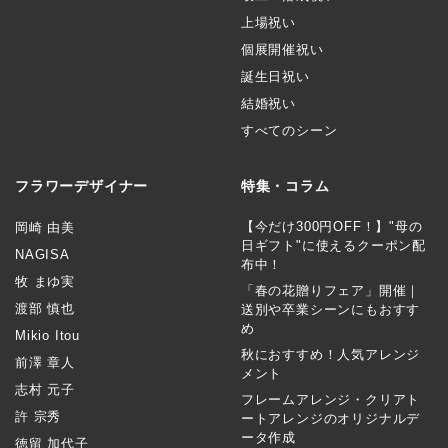
上場祝い
個展開催祝い
誕生日祝い
結婚祝い
すべてのシーン
フラワーデザイナー
特集・コラム
【今だけ300円OFF！】"母の
岡崎 由美
日ギフト"に使えるクーポン配
NAGISA
布中！
牧 まゆ実
「春の花贈りフェア」開催｜
渡部 慎也
送別や卒業シーンにもおすす
め
Mikio Itou
秋におすすめ！人気アレンジ
前澤 章人
メント
志村 元子
フレームアレンジ・クリアト
許 宗秀
ートアレンジのオリジナルデ
ータ作成
徳留 加代子