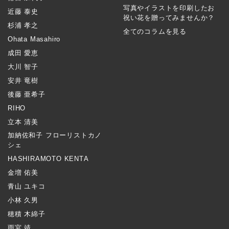
写真やイラストを印刷したお
近藤 泰史
祝い花を贈ってみませんか？
杉浦 孝之
全てのコラムを見る
Ohata Masahiro
成田 愛恵
大川 智子
安井 竜樹
後藤 亜希子
RIHO
立本 清美
加納佐和子 フローリストカノ
シェ
HASHIRAMOTO KENTA
金増 佑美
青山 ユキコ
小林 久男
穂積 木綿子
雨宮 靖