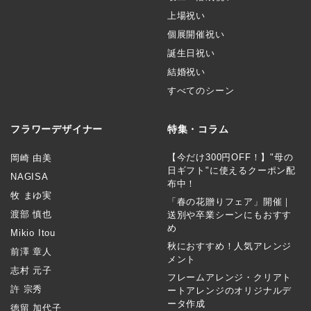
上場祝い
個展開催祝い
誕生日祝い
結婚祝い
すべてのシーン
フラワーデザイナー
特集・コラム
【今だけ300円OFF！】"母の
岡崎 由美
日ギフト"に使えるクーポン配
NAGISA
布中！
牧 まゆ実
「春の花贈りフェア」開催｜
渡部 慎也
送別や卒業シーンにもおすす
め
Mikio Itou
秋におすすめ！人気アレンジ
前澤 章人
メント
志村 元子
フレームアレンジ・クリアト
許 宗秀
ートアレンジのオリジナルデ
ータ作成
徳留 加代子