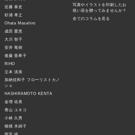
写真やイラストを印刷したお
近藤 泰史
祝い花を贈ってみませんか？
杉浦 孝之
全てのコラムを見る
Ohata Masahiro
成田 愛恵
大川 智子
安井 竜樹
後藤 亜希子
RIHO
立本 清美
加納佐和子 フローリストカノ
シェ
HASHIRAMOTO KENTA
金増 佑美
青山 ユキコ
小林 久男
穂積 木綿子
雨宮 靖