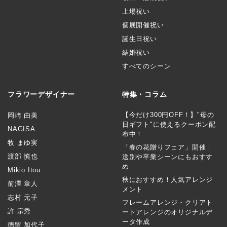
上場祝い
個展開催祝い
誕生日祝い
結婚祝い
すべてのシーン
フラワーデザイナー
特集・コラム
【今だけ300円OFF！】"母の
岡崎 由美
日ギフト"に使えるクーポン配
NAGISA
布中！
牧 まゆ実
「春の花贈りフェア」開催｜
渡部 慎也
送別や卒業シーンにもおすす
め
Mikio Itou
秋におすすめ！人気アレンジ
前澤 章人
メント
志村 元子
フレームアレンジ・クリアト
許 宗秀
ートアレンジのオリジナルデ
ータ作成
徳留 加代子