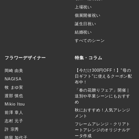
上場祝い
個展開催祝い
誕生日祝い
結婚祝い
すべてのシーン
フラワーデザイナー
特集・コラム
【今だけ300円OFF！】"母の
岡崎 由美
日ギフト"に使えるクーポン配
NAGISA
布中！
牧 まゆ実
「春の花贈りフェア」開催｜
渡部 慎也
送別や卒業シーンにもおすす
め
Mikio Itou
秋におすすめ！人気アレンジ
前澤 章人
メント
志村 元子
フレームアレンジ・クリアト
許 宗秀
ートアレンジのオリジナルデ
ータ作成
徳留 加代子