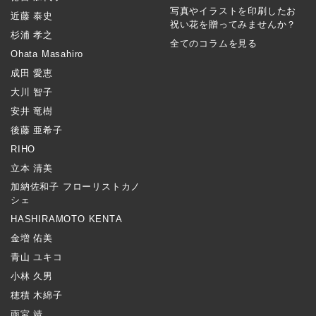
写真やイラストを印刷したお
近藤 泰史
祝い花を贈ってみませんか？
杉浦 孝之
全てのコラムを見る
Ohata Masahiro
成田 愛恵
大川 智子
安井 竜樹
後藤 亜希子
RIHO
立本 清美
加納佐和子 フローリストカノ
シェ
HASHIRAMOTO KENTA
金増 佑美
青山 ユキコ
小林 久男
穂積 木綿子
雨宮 靖